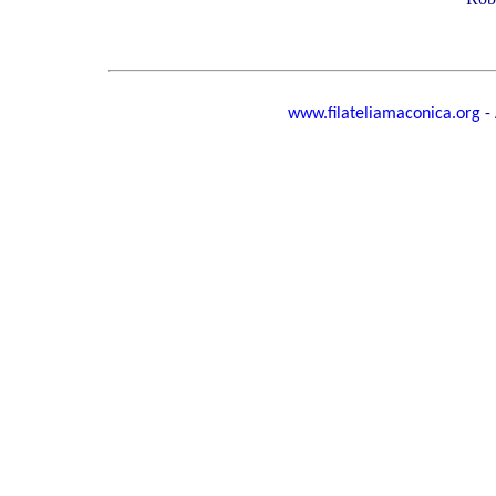
www.filateliamaconica.org
-