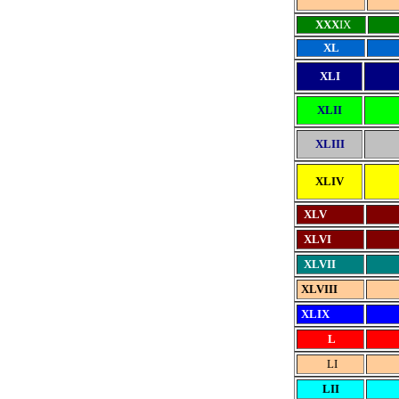
XXX
IX
XL
XLI
XL
II
XL
III
XL
IV
XLV
XLVI
XLVII
XLVIII
XLIX
L
LI
LII