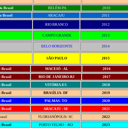
o Brasil
BELÉM-PA
2010
o Brasil
ARACAJU
2011
RIO BRANCO
2012
CAMPO GRANDE
2013
BELO HORIZONTE
2014
SÃO PAULO
2015
 Brasil
MACEIÓ - AL
2016
 Brasil
RIO DE JANEIRO-RJ
2017
 Brasil
VITÓRIA-ES
2018
 Brasil
BRASÍLIA- DF
2019
 Brasil
PALMAS- TO
2020
 Brasil
ARACAJU - SE
2021
rasil
FLORIANÓPOLIS- SC
2022
 Brasil
PORTO VELHO - -RO
2023